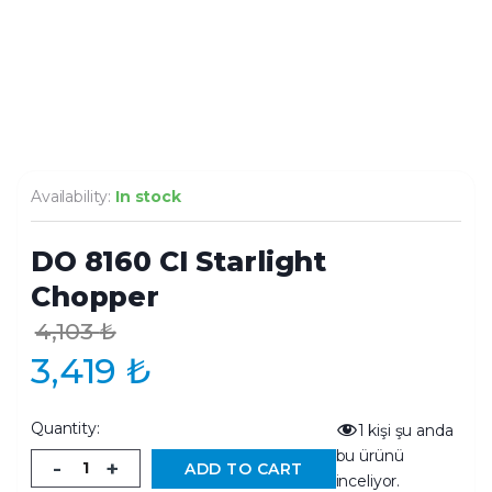
Availability:
In stock
DO 8160 CI Starlight
Chopper
4,103
₺
3,419
₺
Quantity:
1
kişi şu anda
bu ürünü
-
+
ADD TO CART
inceliyor.