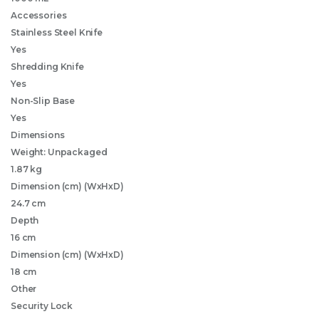
Accessories
Stainless Steel Knife
Yes
Shredding Knife
Yes
Non-Slip Base
Yes
Dimensions
Weight: Unpackaged
1.87 kg
Dimension (cm) (WxHxD)
24.7 cm
Depth
16 cm
Dimension (cm) (WxHxD)
18 cm
Other
Security Lock