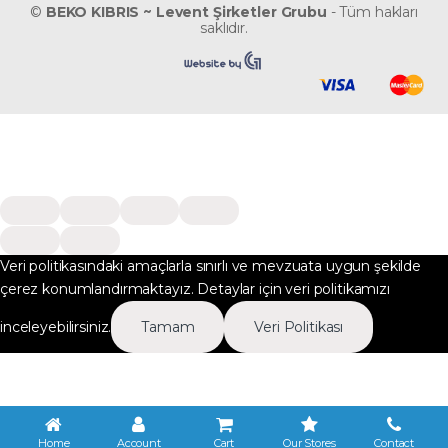
©
BEKO KIBRIS ~ Levent Şirketler Grubu
- Tüm hakları
saklıdır.
Veri politikasındaki amaçlarla sınırlı ve mevzuata uygun şekilde
çerez konumlandırmaktayız. Detaylar için veri politikamızı
inceleyebilirsiniz.
Tamam
Veri Politikası
Home
Account
Cart
Our Stores
Contact