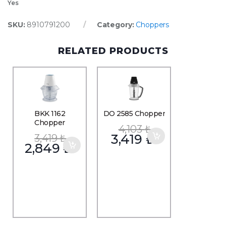
Yes
SKU:
8910791200
Category:
Choppers
RELATED PRODUCTS
BKK 1162
DO 2585 Chopper
Chopper
4,103
₺
3,419
₺
3,419
₺
2,849
₺