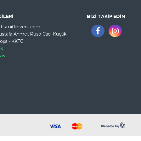
GİLERİ
BİZİ TAKİP EDİN
letisim@levent.com
ustafa Ahmet Ruso Cad. Küçük
koşa - KKTC
ek
vis