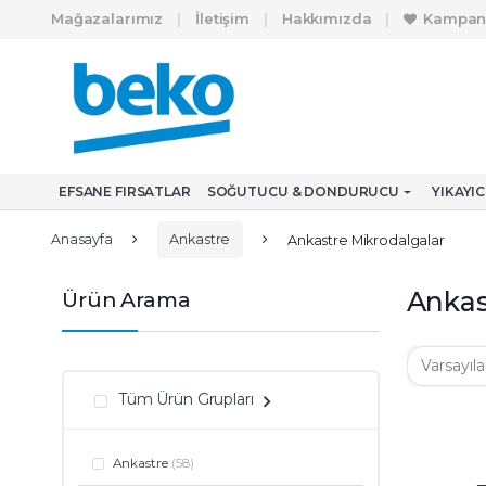
Skip to navigation
Skip to content
Mağazalarımız
İletişim
Hakkımızda
Kampan
A
r
a
m
EFSANE FIRSATLAR
SOĞUTUCU & DONDURUCU
YIKAYI
a
:
Anasayfa
Ankastre
Ankastre Mikrodalgalar
Ankas
Ürün Arama
Tüm Ürün Grupları
Ankastre
(58)