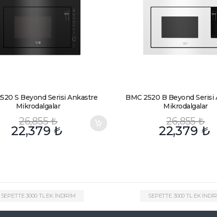
520 S Beyond Serisi Ankastre
BMC 2520 B Beyond Serisi 
Mikrodalgalar
Mikrodalgalar
26,855
₺
26,855
₺
22,379
₺
22,379
₺
SEPETTE 3000 TL EK İNDİRİM
SEPETTE 3000 TL EK İNDİ