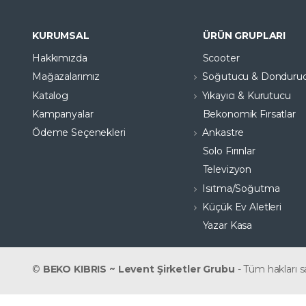
KURUMSAL
ÜRÜN GRUPLARI
Hakkımızda
Scooter
Mağazalarımız
Soğutucu & Donduru
Katalog
Yıkayıcı & Kurutucu
Kampanyalar
Bekonomik Fırsatlar
Ödeme Seçenekleri
Ankastre
Solo Fırınlar
Televizyon
Isıtma/Soğutma
Küçük Ev Aletleri
Yazar Kasa
©
BEKO KIBRIS ~ Levent Şirketler Grubu
- Tüm hakları sa