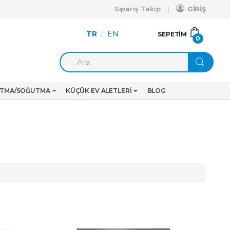
Sipariş Takip
GİRİŞ
TR
/
EN
SEPETIM
0
ITMA/SOĞUTMA
KÜÇÜK EV ALETLERI
BLOG