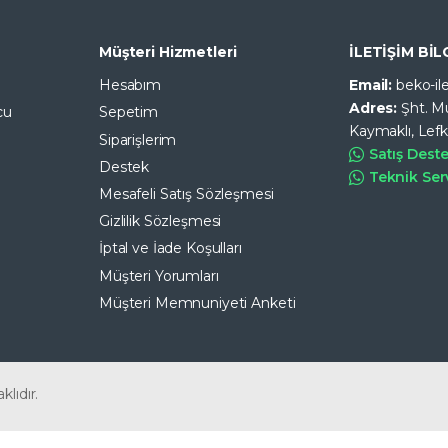
Müşteri Hizmetleri
İLETİŞİM BİL
Hesabım
Email:
beko-i
Adres:
Şht. M
cu
Sepetim
Kaymaklı, Lef
Siparişlerim
Satış Dest
Destek
Teknik Ser
Mesafeli Satış Sözleşmesi
Gizlilik Sözleşmesi
İptal ve İade Koşulları
Müşteri Yorumları
Müşteri Memnuniyeti Anketi
klıdır.