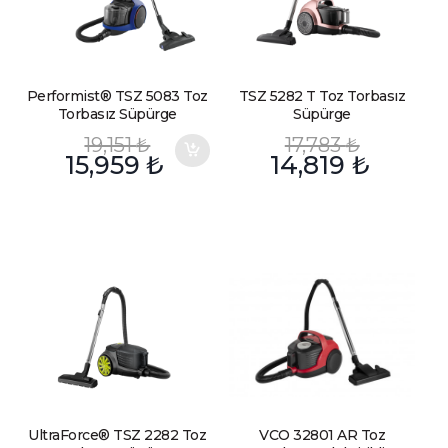
Performist® TSZ 5083 Toz
TSZ 5282 T Toz Torbasız
Torbasız Süpürge
Süpürge
19,151
₺
17,783
₺
15,959
₺
14,819
₺
UltraForce® TSZ 2282 Toz
VCO 32801 AR Toz