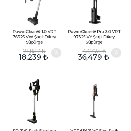
PowerClean® 1.0 VRT
PowerClean® Pro 3.0 VRT
76325 VW Şarjlı Dikey
97325 VY Şarjlı Dikey
Süpürge
Süpürge
21,887
₺
43,775
₺
18,239
₺
36,479
₺
SD 2141 Şarjlı Süpürge
VRT 65421 VC Slim Şarjlı