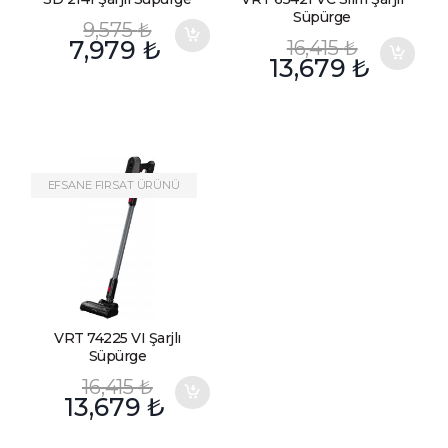
Süpürge
9,575
₺
7,979
₺
16,415
₺
13,679
₺
EFSANE FIRSAT ÜRÜNÜ
VRT 74225 VI Şarjlı
Süpürge
16,415
₺
13,679
₺