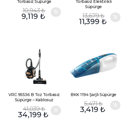
Torbasız Süpürge
Torbasız Elektirikli
Süpürge
10,943
₺
9,119
₺
13,679
₺
11,399
₺
VRC 95536 B Toz Torbasız
BKK 1194 Şarjlı Süpürge
Süpürge – Kablosuz
5,471
₺
41,039
₺
3,419
₺
34,199
₺