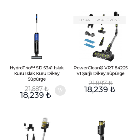
EFSANE FIRSAT ÜRÜNÜ
HydroTrio™ SD 5341 Islak
PowerClean® VRT 84225
Kuru Islak Kuru Dikey
VI Şarjlı Dikey Süpürge
Süpürge
21,887
₺
21,887
₺
18,239
₺
18,239
₺