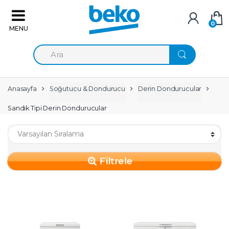
Skip to navigation
Skip to content
0
A
r
a
m
a
Anasayfa
Soğutucu & Dondurucu
Derin Dondurucular
:
Sandık Tipi Derin Dondurucular
Filtrele