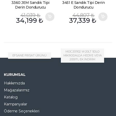
3360 JEM Sandık Tipi
3451 E Sandık Tipi Derin
Derin Dondurucu
Dondurucu
41,039
₺
44,807
₺
34,199
₺
37,339
₺
MOC 201102 W 20LT SOLO
EFSANE FIRSAT ÜRÜNÜ
MİKRODALGA HEDİYE VEYA
2000TL EK İNDİRİM
KURUMSAL
Hakkımızda
Mağazalarımız
Katalog
Kampanyalar
Ödeme Seçenekleri