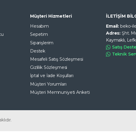
Müşteri Hizmetleri
İLETİŞİM BİL
Hesabım
Email:
beko-i
Adres:
Şht. M
cu
Sepetim
Kaymaklı, Lef
Siparişlerim
Satış Dest
Destek
Teknik Ser
Mesafeli Satış Sözleşmesi
Gizlilik Sözleşmesi
İptal ve İade Koşulları
Müşteri Yorumları
Müşteri Memnuniyeti Anketi
klıdır.