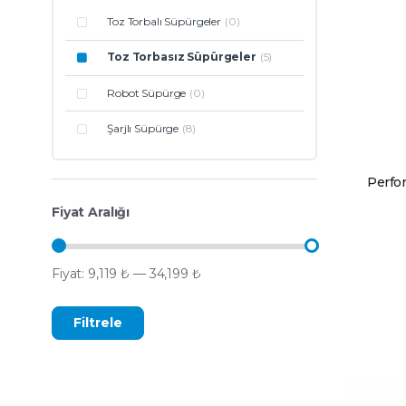
Toz Torbalı Süpürgeler
(0)
Toz Torbasız Süpürgeler
(5)
Robot Süpürge
(0)
Şarjlı Süpürge
(8)
Perfo
Fiyat Aralığı
Fiyat:
9,119 ₺
—
34,199 ₺
Filtrele