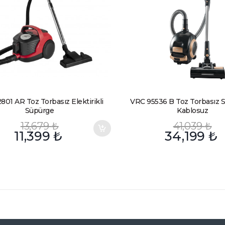
01 AR Toz Torbasız Elektirikli
VRC 95536 B Toz Torbasız 
Süpürge
Kablosuz
13,679
₺
41,039
₺
11,399
₺
34,199
₺