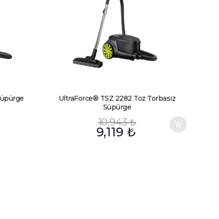
Süpürge
UltraForce® TSZ 2282 Toz Torbasız
Süpürge
10,943
₺
9,119
₺