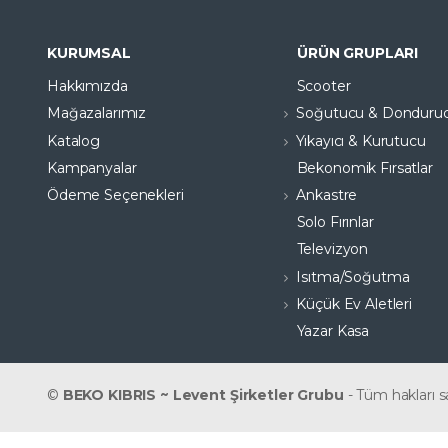
KURUMSAL
ÜRÜN GRUPLARI
Hakkımızda
Scooter
Mağazalarımız
Soğutucu & Donduru
Katalog
Yıkayıcı & Kurutucu
Kampanyalar
Bekonomik Fırsatlar
Ödeme Seçenekleri
Ankastre
Solo Fırınlar
Televizyon
Isıtma/Soğutma
Küçük Ev Aletleri
Yazar Kasa
©
BEKO KIBRIS ~ Levent Şirketler Grubu
- Tüm hakları sa