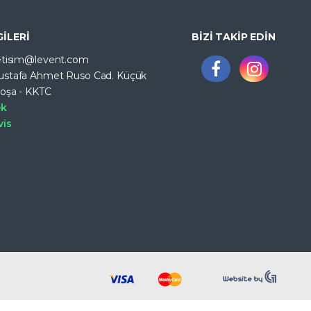
GİLERİ
BİZİ TAKİP EDİN
letisim@levent.com
ustafa Ahmet Ruso Cad. Küçük
koşa - KKTC
ek
vis