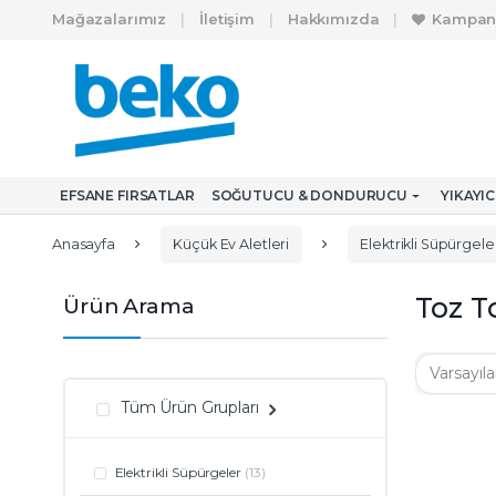
Skip to navigation
Skip to content
Mağazalarımız
İletişim
Hakkımızda
Kampan
A
r
a
m
EFSANE FIRSATLAR
SOĞUTUCU & DONDURUCU
YIKAYI
a
:
Anasayfa
Küçük Ev Aletleri
Elektrikli Süpürgele
Toz T
Ürün Arama
Tüm Ürün Grupları
Elektrikli Süpürgeler
(13)