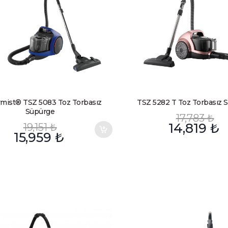
rmist® TSZ 5083 Toz Torbasız
TSZ 5282 T Toz Torbasız 
Süpürge
17,783
₺
19,151
₺
14,819
₺
15,959
₺