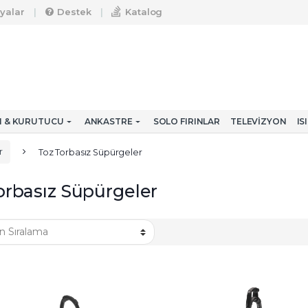
yalar
Destek
Katalog
CI & KURUTUCU
ANKASTRE
SOLO FIRINLAR
TELEVIZYON
IS
r
Toz Torbasız Süpürgeler
orbasız Süpürgeler