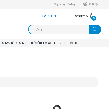
Sipariş Takip
GİRİŞ
TR
/
EN
SEPETIM
0
ITMA/SOĞUTMA
KÜÇÜK EV ALETLERI
BLOG