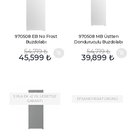
970508 EB No Frost
970508 MB Üstten
Buzdolabı
Donduruculu Buzdolabı
54,719
₺
54,719
₺
45,599
₺
39,899
₺
3 YILA EK +2 YIL ÜCRETSİZ
EFSANE FIRSAT ÜRÜNÜ
GARANTİ