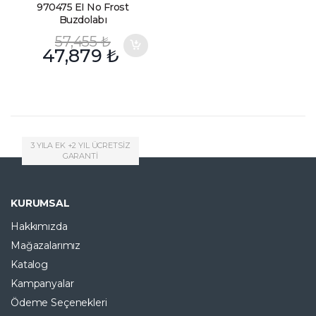
970475 EI No Frost
Buzdolabı
57,455
₺
47,879
₺
3 YILA EK +2 YIL ÜCRETSİZ
GARANTİ
KURUMSAL
Hakkımızda
Mağazalarımız
Katalog
Kampanyalar
Ödeme Seçenekleri