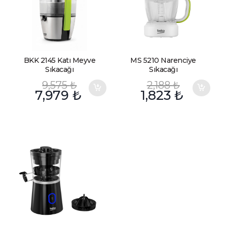
BKK 2145 Katı Meyve
MS 5210 Narenciye
Sıkacağı
Sıkacağı
9,575
₺
2,188
₺
7,979
₺
1,823
₺