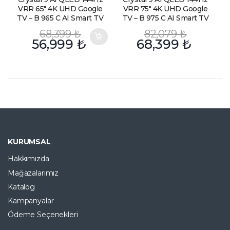
VRR 65″ 4K UHD Google
VRR 75″ 4K UHD Google
TV – B 965 C AI Smart TV
TV – B 975 C AI Smart TV
68,399
₺
82,079
₺
56,999
₺
68,399
₺
KURUMSAL
Hakkımızda
Mağazalarımız
Katalog
Kampanyalar
Ödeme Seçenekleri