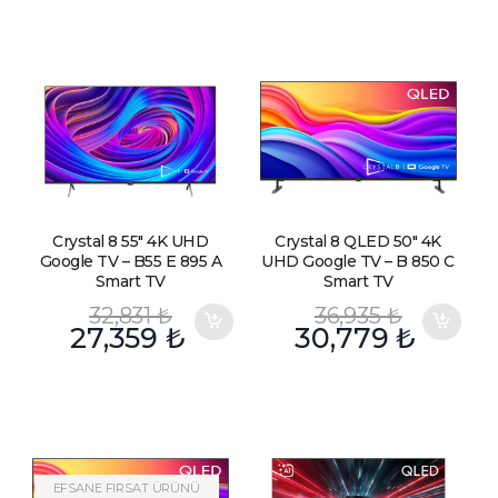
Crystal 8 55″ 4K UHD
Crystal 8 QLED 50″ 4K
Google TV – B55 E 895 A
UHD Google TV – B 850 C
Smart TV
Smart TV
32,831
₺
36,935
₺
27,359
₺
30,779
₺
EFSANE FIRSAT ÜRÜNÜ