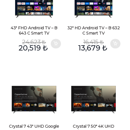
43″ FHD Android TV – B
32″ HD Android TV – B 632
643 C Smart TV
C Smart TV
24,623
₺
16,415
₺
20,519
₺
13,679
₺
Crystal 7 43″ UHD Google
Crystal 7 50″ 4K UHD