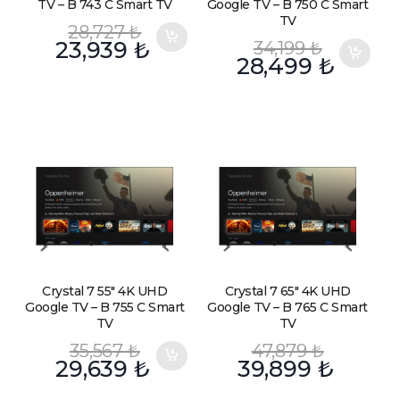
TV – B 743 C Smart TV
Google TV – B 750 C Smart
TV
28,727
₺
23,939
₺
34,199
₺
28,499
₺
Crystal 7 55″ 4K UHD
Crystal 7 65″ 4K UHD
Google TV – B 755 C Smart
Google TV – B 765 C Smart
TV
TV
35,567
₺
47,879
₺
29,639
₺
39,899
₺