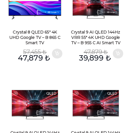
Crystal 8 QLED 65″ 4K
Crystal 9 AI QLED 144Hz
UHD Google TV – B 865 C
VRR 55″ 4K UHD Google
Smart TV
TV – B 955 C AI Smart TV
57,455
₺
47,879
₺
47,879
₺
39,899
₺
Crystal 9 AI QLED 144Hz
Crystal 9 AI QLED 144Hz