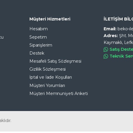
Müşteri Hizmetleri
İLETİŞİM BİL
Hesabım
Email:
beko-i
Adres:
Şht. M
cu
Sepetim
Kaymaklı, Lef
Siparişlerim
Satış Dest
Destek
Teknik Ser
Mesafeli Satış Sözleşmesi
Gizlilik Sözleşmesi
İptal ve İade Koşulları
Müşteri Yorumları
Müşteri Memnuniyeti Anketi
klıdır.