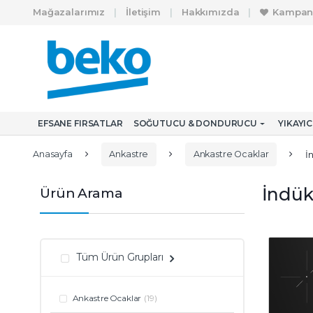
Skip to navigation
Skip to content
Mağazalarımız
İletişim
Hakkımızda
Kampan
A
r
a
m
EFSANE FIRSATLAR
SOĞUTUCU & DONDURUCU
YIKAYI
a
:
Anasayfa
Ankastre
Ankastre Ocaklar
İ
İndük
Ürün Arama
Tüm Ürün Grupları
Ankastre Ocaklar
(19)