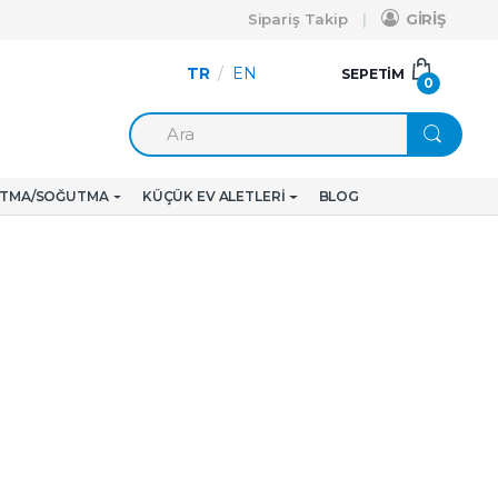
Sipariş Takip
GİRİŞ
TR
/
EN
SEPETIM
0
ITMA/SOĞUTMA
KÜÇÜK EV ALETLERI
BLOG