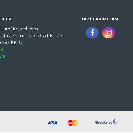
GİLERİ
BİZİ TAKİP EDİN
letisim@levent.com
ustafa Ahmet Ruso Cad. Küçük
koşa - KKTC
ek
vis