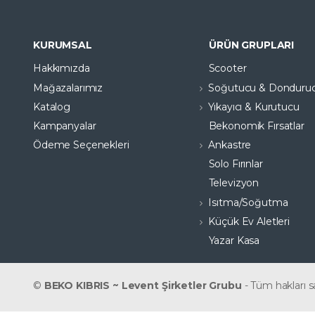
KURUMSAL
ÜRÜN GRUPLARI
Hakkımızda
Scooter
Mağazalarımız
Soğutucu & Donduru
Katalog
Yıkayıcı & Kurutucu
Kampanyalar
Bekonomik Fırsatlar
Ödeme Seçenekleri
Ankastre
Solo Fırınlar
Televizyon
Isıtma/Soğutma
Küçük Ev Aletleri
Yazar Kasa
©
BEKO KIBRIS ~ Levent Şirketler Grubu
- Tüm hakları sa