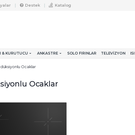
yalar
Destek
Katalog
CI & KURUTUCU
ANKASTRE
SOLO FIRINLAR
TELEVIZYON
IS
ndüksiyonlu Ocaklar
siyonlu Ocaklar