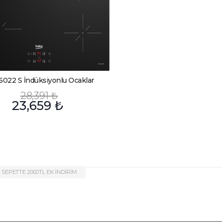
6022 S İndüksiyonlu Ocaklar
28,391
₺
23,659
₺
SEPETTE 2000TL EK İNDİRİM