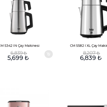
M 5342 IN Çay Makinesi
CM 5582 I XL Çay Maki
6,839
₺
8,207
₺
5,699
₺
6,839
₺