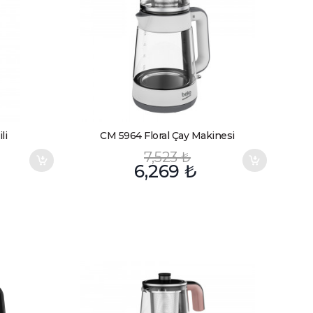
li
CM 5964 Floral Çay Makinesi
7,523
₺
6,269
₺