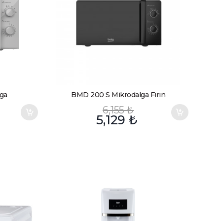
ga
BMD 200 S Mikrodalga Fırın
6,155
₺
5,129
₺