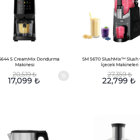
5644 S CreamMix Dondurma
SM 5670 SlushMix™ Slush 
Makinesi
İçecek Makineleri
20,519
₺
27,359
₺
17,099
₺
22,799
₺