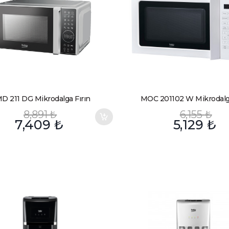
D 211 DG Mikrodalga Fırın
MOC 201102 W Mikrodalga
8,891
₺
6,155
₺
7,409
₺
5,129
₺