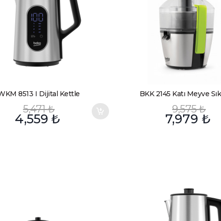
WKM 8513 I Dijital Kettle
BKK 2145 Katı Meyve Sık
5,471
₺
9,575
₺
4,559
₺
7,979
₺