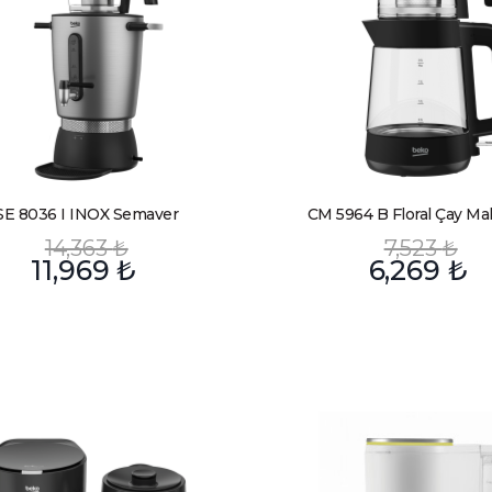
SE 8036 I INOX Semaver
CM 5964 B Floral Çay Ma
14,363
₺
7,523
₺
11,969
₺
6,269
₺