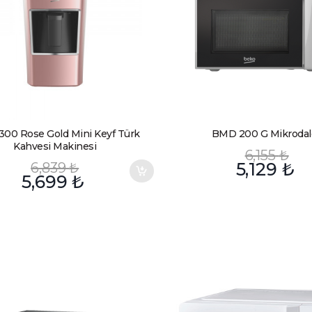
300 Rose Gold Mini Keyf Türk
BMD 200 G Mikrodal
Kahvesi Makinesi
6,155
₺
6,839
₺
5,129
₺
5,699
₺