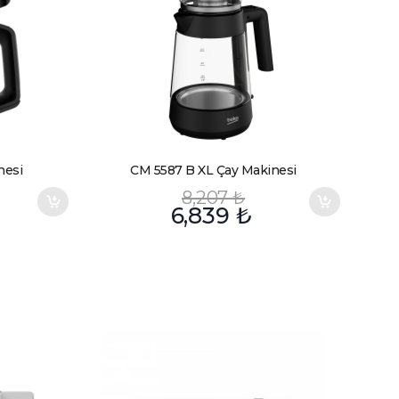
nesi
CM 5587 B XL Çay Makinesi
8,207
₺
6,839
₺