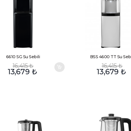
6610 SG Su Sebili
BSS 4600 TT Su Sebi
16,415
₺
16,415
₺
13,679
₺
13,679
₺