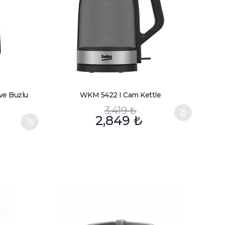
ve Buzlu
WKM 5422 I Cam Kettle
3,419
₺
2,849
₺