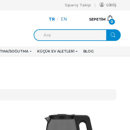
Sipariş Takip
GİRİŞ
TR
/
EN
SEPETIM
0
ITMA/SOĞUTMA
KÜÇÜK EV ALETLERI
BLOG