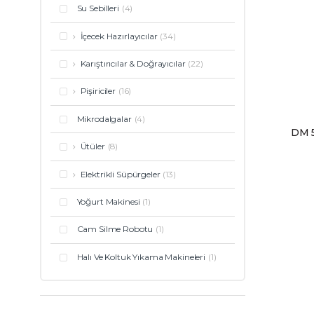
Su Sebilleri
(4)
İçecek Hazırlayıcılar
(34)
Karıştırıcılar & Doğrayıcılar
(22)
Pişiriciler
(16)
Mikrodalgalar
(4)
DM 
Ütüler
(8)
Elektrikli Süpürgeler
(13)
Yoğurt Makinesi
(1)
Cam Silme Robotu
(1)
Halı Ve Koltuk Yıkama Makineleri
(1)