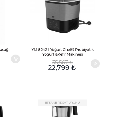
acağı
YM 8242 I Yoğurt Chef® Probiyotik
Yoğurt &Kefir Makinesi
35,567
₺
22,799
₺
EFSANE FIRSAT ÜRÜNÜ