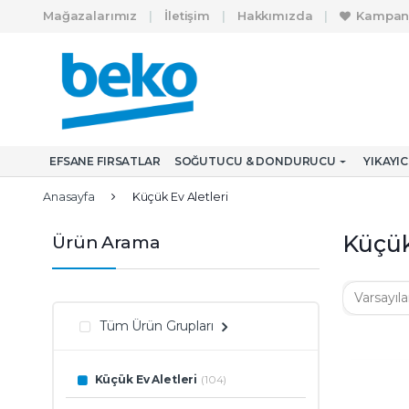
Skip to navigation
Skip to content
Mağazalarımız
İletişim
Hakkımızda
Kampan
A
r
a
m
EFSANE FIRSATLAR
SOĞUTUCU & DONDURUCU
YIKAYI
a
:
Anasayfa
Küçük Ev Aletleri
Küçük
Ürün Arama
Tüm Ürün Grupları
Küçük Ev Aletleri
(104)