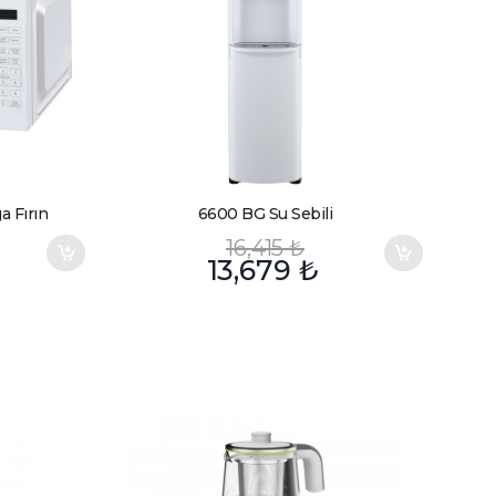
 Fırın
6600 BG Su Sebili
16,415
₺
13,679
₺