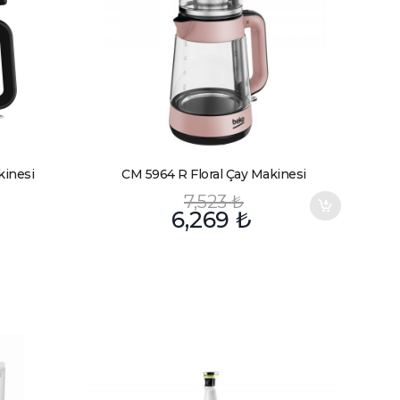
kinesi
CM 5964 R Floral Çay Makinesi
7,523
₺
6,269
₺