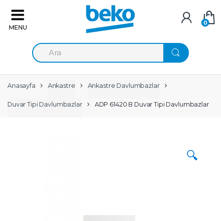
Skip to navigation
Skip to content
0
A
r
a
m
a
Anasayfa
Ankastre
Ankastre Davlumbazlar
:
Duvar Tipi Davlumbazlar
ADP 61420 B Duvar Tipi Davlumbazlar
🔍