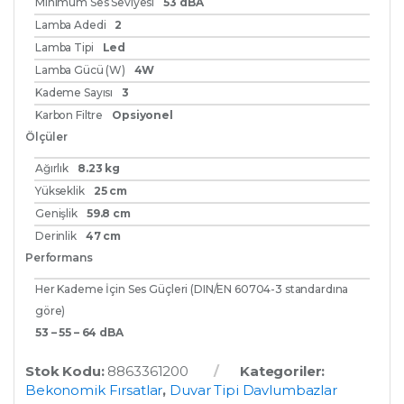
Minimum Ses Seviyesi
53 dBA
Lamba Adedi
2
Lamba Tipi
Led
Lamba Gücü (W)
4W
Kademe Sayısı
3
Karbon Filtre
Opsiyonel
Ölçüler
Ağırlık
8.23 kg
Yükseklik
25 cm
Genişlik
59.8 cm
Derinlik
47 cm
Performans
Her Kademe İçin Ses Güçleri (DIN/EN 60704-3 standardına
göre)
53 – 55 – 64 dBA
Stok Kodu:
8863361200
Kategoriler:
Bekonomik Fırsatlar
,
Duvar Tipi Davlumbazlar