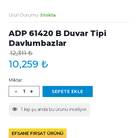
Ürün Durumu:
Stokta
ADP 61420 B Duvar Tipi
Davlumbazlar
12,311
₺
10,259
₺
Miktar:
-
+
SEPETE EKLE
1
kişi şu anda bu ürünü inceliyor.
EFSANE FIRSAT ÜRÜNÜ