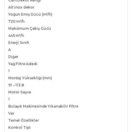
Cam Dekor Rengi
Alt inox dekor
Yoğun Emiş Gücü (m³/h)
720 m³/h
Maksimum Çekiş Gücü
445 m³/h
Enerji Sınıfı
A
Diğer
Yağ Filtre Adedi
1
Montaj Yüksekliği (mm)
91 – 113,8
Motor Sayısı
1
Bulaşık Makinesinde Yıkanabilir Filtre
Var
Temel Özellikler
Kontrol Tipi