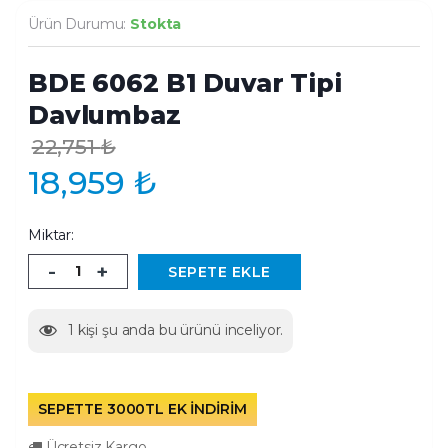
Ürün Durumu:
Stokta
BDE 6062 B1 Duvar Tipi
Davlumbaz
22,751
₺
18,959
₺
Miktar:
-
+
SEPETE EKLE
1
kişi şu anda bu ürünü inceliyor.
SEPETTE 3000TL EK İNDİRİM
Ücretsiz Kargo