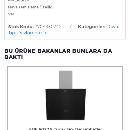
44-…-60-70
Hava Temizleme Özelliği
Var
Stok Kodu:
7704330242
Kategoriler:
Duvar
Tipi Davlumbazlar
BU ÜRÜNE BAKANLAR BUNLARA DA
BAKTI
BDE 6072 S Duvar Tipi Davlumbazlar