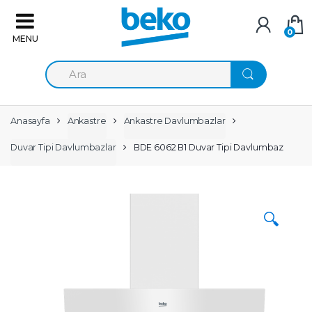
Skip to navigation
Skip to content
0
A
r
a
m
a
Anasayfa
Ankastre
Ankastre Davlumbazlar
:
Duvar Tipi Davlumbazlar
BDE 6062 B1 Duvar Tipi Davlumbaz
🔍