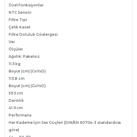
Özel Fonksiyonlar
NTC Sensör
Filtre Tipi
Çelik Kaset
Filtre Doluluk Göstergesi
Var
Ölçüler
Ağırlık: Paketsiz
11.5 kg
Boyut (cm) (GxYxD)
113.8 cm
Boyut (cm) (GxYxD)
59.5 cm
Derinlik
41.9 cm
Performans
Her Kademe İçin Ses Güçleri (DIN/EN 60704-3 standardına
göre)