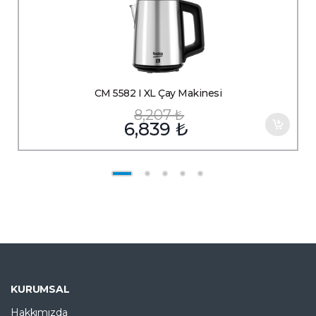
CM 5582 I XL Çay Makinesi
8,207
₺
6,839
₺
KURUMSAL
Hakkımızda