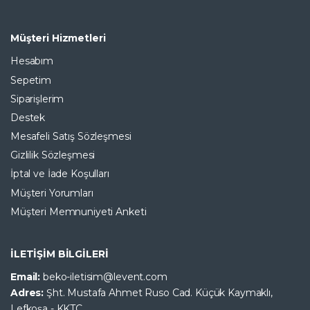
Müşteri Hizmetleri
Hesabım
Sepetim
Siparişlerim
Destek
Mesafeli Satış Sözleşmesi
Gizlilik Sözleşmesi
İptal ve İade Koşulları
Müşteri Yorumları
Müşteri Memnuniyeti Anketi
İLETİŞİM BİLGİLERİ
Email:
beko-iletisim@levent.com
Adres:
Şht. Mustafa Ahmet Ruso Cad. Küçük Kaymaklı,
Lefkoşa - KKTC