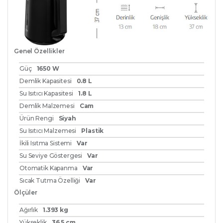
Genel Özellikler
Güç
1650 W
Demlik Kapasitesi
0.8 L
Su Isıtıcı Kapasitesi
1.8 L
Demlik Malzemesi
Cam
Ürün Rengi
Siyah
Su Isıtıcı Malzemesi
Plastik
İkili Isıtma Sistemi
Var
Su Seviye Göstergesi
Var
Otomatik Kapanma
Var
Sıcak Tutma Özelliği
Var
Ölçüler
Ağırlık
1.393 kg
Yükseklik
36.5 cm