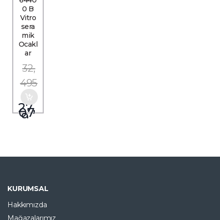
0 B
Vitro
sera
mik
Ocakl
ar
32,
495
₺
27,
07
9
₺
SEP
ETT
E
2000
TL
EK
KURUMSAL
İNDİ
RİM
Hakkımızda
Mağazalarımız