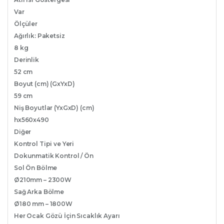
Var
Ölçüler
Ağırlık: Paketsiz
8 kg
Derinlik
52 cm
Boyut (cm) (GxYxD)
59 cm
Niş Boyutlar (YxGxD) (cm)
hx560x490
Diğer
Kontrol Tipi ve Yeri
Dokunmatik Kontrol / Ön
Sol Ön Bölme
Ø210mm – 2300W
Sağ Arka Bölme
Ø180 mm – 1800W
Her Ocak Gözü İçin Sıcaklık Ayarı