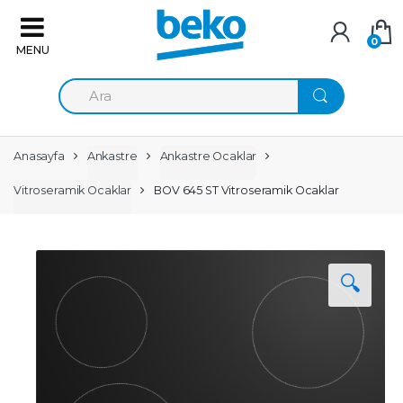
Skip to navigation
Skip to content
0
A
r
a
m
a
Anasayfa
Ankastre
Ankastre Ocaklar
:
Vitroseramik Ocaklar
BOV 645 ST Vitroseramik Ocaklar
🔍