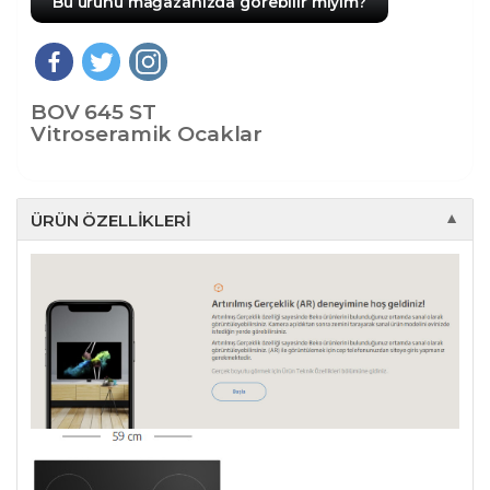
Bu ürünü mağazanızda görebilir miyim?
BOV 645 ST
Vitroseramik Ocaklar
ÜRÜN ÖZELLIKLERI
▼