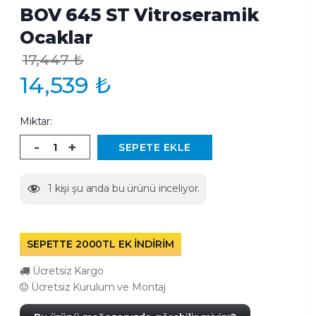
BOV 645 ST Vitroseramik
Ocaklar
17,447
₺
14,539
₺
Miktar:
-
+
SEPETE EKLE
1
kişi şu anda bu ürünü inceliyor.
SEPETTE 2000TL EK İNDİRİM
Ücretsiz Kargo
Ücretsiz Kurulum ve Montaj