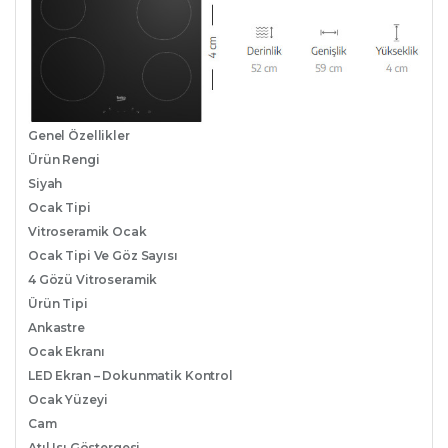
Genel Özellikler
Ürün Rengi
Siyah
Ocak Tipi
Vitroseramik Ocak
Ocak Tipi Ve Göz Sayısı
4 Gözü Vitroseramik
Ürün Tipi
Ankastre
Ocak Ekranı
LED Ekran – Dokunmatik Kontrol
Ocak Yüzeyi
Cam
Atıl Isı Göstergesi