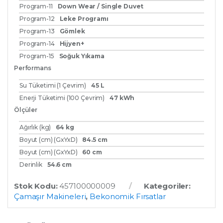
Program-11
Down Wear / Single Duvet
Program-12
Leke Programı
Program-13
Gömlek
Program-14
Hijyen+
Program-15
Soğuk Yıkama
Performans
Su Tüketimi (1 Çevrim)
45 L
Enerji Tüketimi (100 Çevrim)
47 kWh
Ölçüler
Ağırlık (kg)
64 kg
Boyut (cm) (GxYxD)
84.5 cm
Boyut (cm) (GxYxD)
60 cm
Derinlik
54.6 cm
Stok Kodu:
457100000009
Kategoriler:
Çamaşır Makineleri
,
Bekonomik Fırsatlar