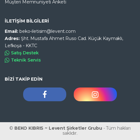
Müşteri Memnuniyeti Anketi
İLETİŞİM BİLGİLERİ
Email:
beko-iletisim@levent.com
Adres:
Şht. Mustafa Ahmet Ruso Cad. Küçük Kaymaklı,
Lefkoşa - KKTC
Satış Destek
Teknik Servis
BİZİ TAKİP EDİN
©
BEKO KIBRIS ~ Levent Şirketler Grubu
- Tüm hakları
saklıdır.