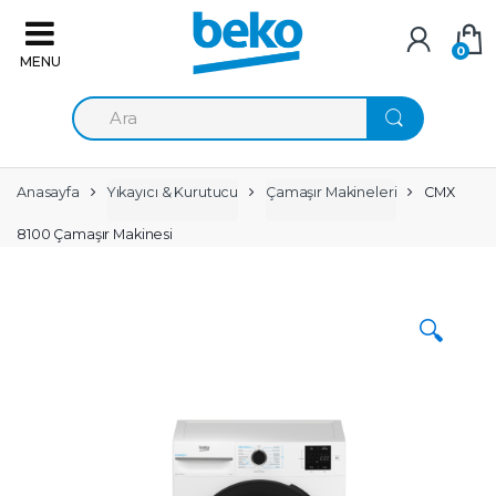
Skip to navigation
Skip to content
0
A
r
a
m
a
Anasayfa
Yıkayıcı & Kurutucu
Çamaşır Makineleri
CMX
:
8100 Çamaşır Makinesi
🔍