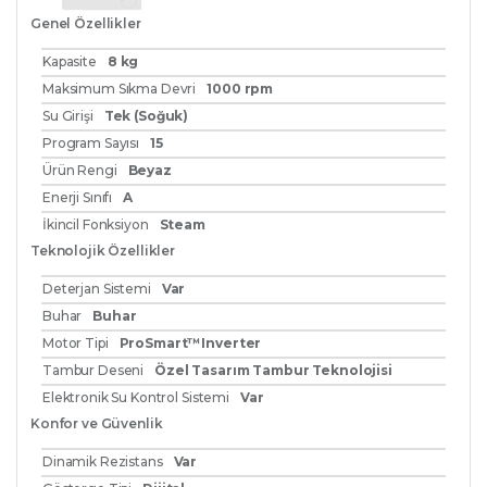
Genel Özellikler
Kapasite
8 kg
Maksimum Sıkma Devri
1000 rpm
Su Girişi
Tek (Soğuk)
Program Sayısı
15
Ürün Rengi
Beyaz
Enerji Sınıfı
A
İkincil Fonksiyon
Steam
Teknolojik Özellikler
Deterjan Sistemi
Var
Buhar
Buhar
Motor Tipi
ProSmart™Inverter
Tambur Deseni
Özel Tasarım Tambur Teknolojisi
Elektronik Su Kontrol Sistemi
Var
Konfor ve Güvenlik
Dinamik Rezistans
Var