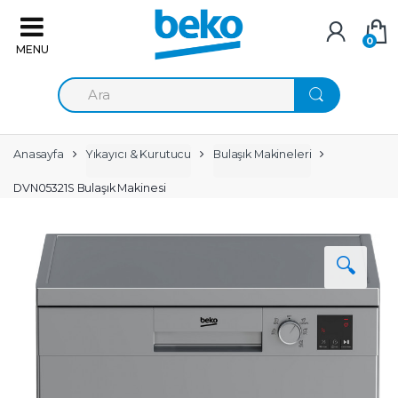
Skip to navigation
Skip to content
0
A
r
a
m
a
Anasayfa
Yıkayıcı & Kurutucu
Bulaşık Makineleri
:
DVN05321S Bulaşık Makinesi
🔍