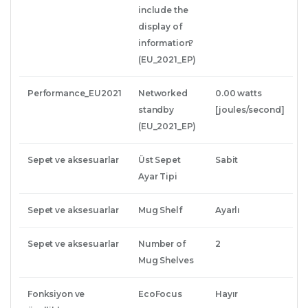
include the
display of
information?
(EU_2021_EP)
Performance_EU2021
Networked
0.00 watts
standby
[joules/second]
(EU_2021_EP)
Sepet ve aksesuarlar
Üst Sepet
Sabit
Ayar Tipi
Sepet ve aksesuarlar
Mug Shelf
Ayarlı
Sepet ve aksesuarlar
Number of
2
Mug Shelves
Fonksiyon ve
EcoFocus
Hayır