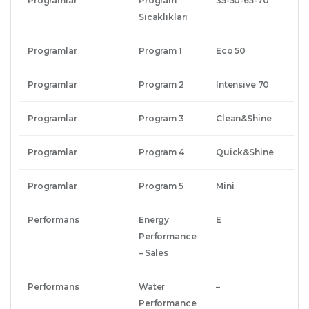
Programlar
Program
35-50-65-70
Sıcaklıkları
Programlar
Program 1
Eco 50
Programlar
Program 2
Intensive 70
Programlar
Program 3
Clean&Shine
Programlar
Program 4
Quick&Shine
Programlar
Program 5
Mini
Performans
Energy
E
Performance
– Sales
Performans
Water
–
Performance