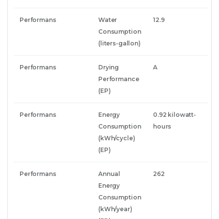
Performans
Water
12.9
Consumption
(liters-gallon)
Performans
Drying
A
Performance
(EP)
Performans
Energy
0.92 kilowatt-
Consumption
hours
(kWh/cycle)
(EP)
Performans
Annual
262
Energy
Consumption
(kWh/year)