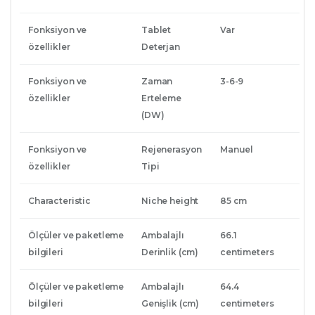
Fonksiyon ve
Tablet
Var
özellikler
Deterjan
Fonksiyon ve
Zaman
3-6-9
özellikler
Erteleme
(DW)
Fonksiyon ve
Rejenerasyon
Manuel
özellikler
Tipi
Characteristic
Niche height
85 cm
Ölçüler ve paketleme
Ambalajlı
66.1
bilgileri
Derinlik (cm)
centimeters
Ölçüler ve paketleme
Ambalajlı
64.4
bilgileri
Genişlik (cm)
centimeters