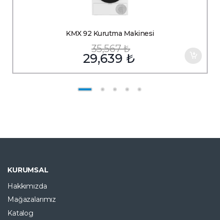
KMX 92 Kurutma Makinesi
35,567
₺
29,639
₺
EFSANE FIRSAT ÜRÜNÜ
KURUMSAL
Hakkımızda
Mağazalarımız
Katalog