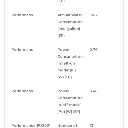
(EP)
Performans
Annual Water
3612
Consumption
(liter-gallon)
(EP)
Performans
Power
0.70
Consumption
in ‘left-on
mode’ (Pl)
(W) (EP)
Performans
Power
0.40
Consumption
in ‘off-mode’
(Po) (W) (EP)
Performance_EU2021
Number of
13