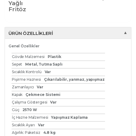
Yağlı
Fritöz
ÜRÜN ÖZELLIKLERI
▼
Genel Özellikler
Gövde Malzemesi
Plastik
Sepet
Metal, Tutma Saplı
Sıcaklık Kontrolü
Var
Pişirme Haznesi
Çıkarılabilir, yanmaz, yapışmaz
Zamanlayıcı
Var
Kapak
Çekmece Sistemi
Çalışma Göstergesi
Var
Güç
2570 W
İç Hazne Malzemesi
Yapışmaz Kaplama
Sıcaklık Ayarı
Var
Ağırlık: Paketsiz
4.8 kg