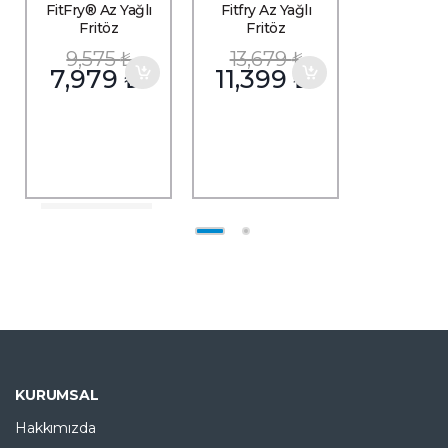
FitFry® Az Yağlı
Fitfry Az Yağlı
Fritöz
Fritöz
9,575
₺
13,679
₺
7,979
₺
11,399
₺
EFSANE FIRSAT
ÜRÜNÜ
KURUMSAL
Hakkımızda