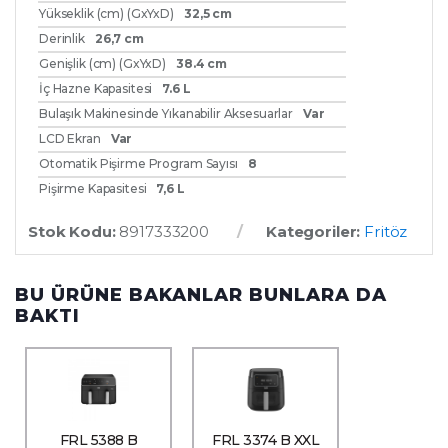
Yükseklik (cm) (GxYxD)
32,5 cm
Derinlik
26,7 cm
Genişlik (cm) (GxYxD)
38.4 cm
İç Hazne Kapasitesi
7.6 L
Bulaşık Makinesinde Yıkanabilir Aksesuarlar
Var
LCD Ekran
Var
Otomatik Pişirme Program Sayısı
8
Pişirme Kapasitesi
7,6 L
Stok Kodu:
8917333200
Kategoriler:
Fritöz
BU ÜRÜNE BAKANLAR BUNLARA DA
BAKTI
FRL 5388 B
FRL 3374 B XXL